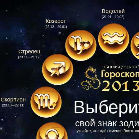
Водолей
(21.01—19.02)
Козерог
(22.12—20.01)
Стрелец
(23.11—21.12)
Скорпион
Выбери
(23.10—22.11)
свой знак зод
узнайте, что ждёт именно Вас в но