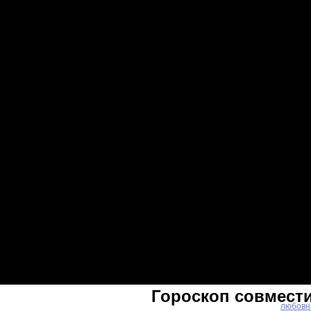
Гороскоп совмест
любовн