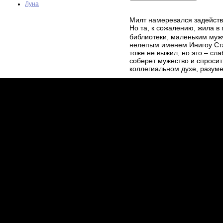
Луна
Милт намеревался задейств
Но та, к сожалению, жила в
библиотеки, маленьким муж
нелепым именем Инигоу Ста
тоже не выжил, но это – сл
соберет мужество и спросит
коллегиальном духе, разуме