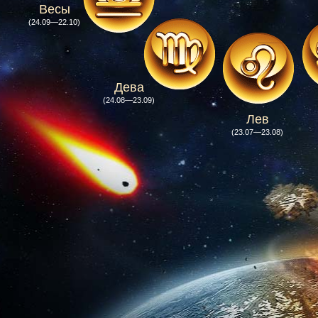
Весы
(24.09—22.10)
Дева
(24.08—23.09)
Лев
(23.07—23.08)