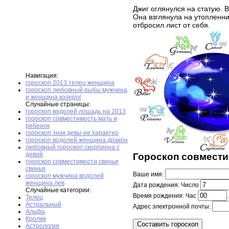
Джиг оглянулся на статую. В
Она взглянула на утопленни
отбросил лист от себя.
Навигация:
гороскоп 2013 телец женщина
гороскоп любовный рыбы мужчина
и женщина козерог
Случайные страницы:
гороскоп водолей лошадь на 2013
гороскоп совместимость мать и
ребенок
гороскоп знак девы ее характер
гороскоп водолей женщина дракон
любовный гороскоп скорпиона с
девой
Гороскоп совмести
гороскоп совместимости свинья
свинья
Ваше имя:
гороскоп мужчина водолей
женщина лев
Дата рождения: Число
Случайные категории:
Время рождения: Час
Телец
Астральный
Адрес электронной почты:
Альфа
Кролик
Астрология